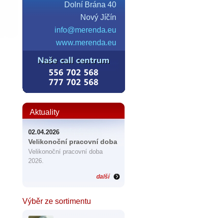
Dolní Brána 40
Nový Jíčín
info@merenda.eu
www.merenda.eu
Aktuality
02.04.2026
Velikonoční pracovní doba
Velikonoční pracovní doba
2026.
další
Výběr ze sortimentu